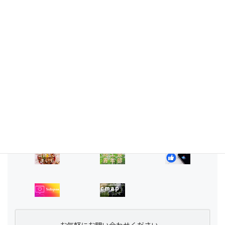
佐久穂町の自然環境を活かした民間の誘客事業を支援する制度
「アウトドアアクティビティ創生事業補助金」を募集しています。
レンタサイクルや登山ツアーの運営など、屋外での活動体験を提供
する事業者が対象となります。補助金をご利用になりたい方は事
前に佐久穂町産業振興課、商工観光係（86-1553）までご相談くだ
さい。
詳細は
佐久穂町のホームページ
で