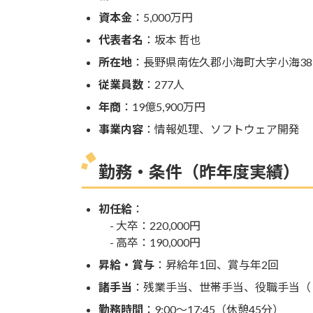
資本金
：5,000万円
代表者名
：坂本 哲也
所在地
：長野県南佐久郡小海町大字小海383
従業員数
：277人
年商
：19億5,900万円
事業内容
：情報処理、ソフトウェア開発
勤務・条件（昨年度実績）
初任給
：
- 大卒：220,000円
- 高卒：190,000円
昇給・賞与
：昇給年1回、賞与年2回
諸手当
：残業手当、世帯手当、役職手当（
勤務時間
：9:00～17:45（休憩45分）