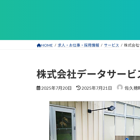
コ
ナ
ン
ビ
テ
ゲ
ン
ー
ツ
シ
へ
ョ
HOME
求人・お仕事・採用情報
サービス
株式会社
ス
ン
キ
に
ッ
移
株式会社データサービ
プ
動
最
2025年7月20日
2025年7月21日
佐久穂
終
更
新
日
時
: