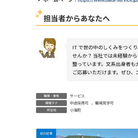
担当者からあなたへ
IT で世の中のしくみをつく
せんか？ 当社では未経験か
整っています。文系出身者も
ご応募いただけます。ぜひ、
サービス
職種・業態
中途採用可
、
職場見学可
情報タグ
小海町
所在地
前の記事