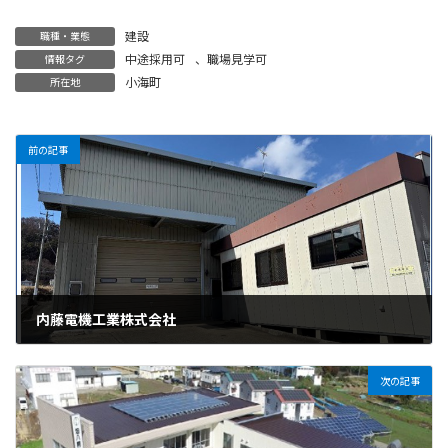
建設
職種・業態
中途採用可
、
職場見学可
情報タグ
小海町
所在地
前の記事
内藤電機工業株式会社
2025年7月13日
次の記事