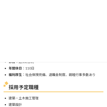
従業員数
：120人
年商
：74億円（直近）
事業内容
：総合建設業（ミサワホーム）
勤務・条件（昨年度実績）
初任給
：当社規定による（資格所持者は応相談）
昇給・賞与
：昇給年1回、賞与年2回
勤務時間
：8:00～17:00
休日
：週休2日制
年間休日
：110日
福利厚生
：社会保険完備、退職金制度、親睦行事多数あり
採用予定職種
建築・土木施工管理
建築設計