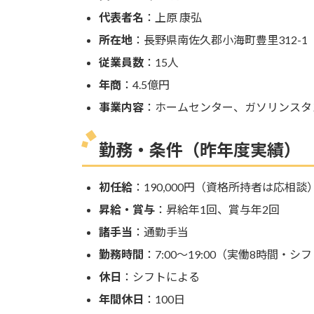
代表者名
：上原 康弘
所在地
：長野県南佐久郡小海町豊里312-1
従業員数
：15人
年商
：4.5億円
事業内容
：ホームセンター、ガソリンスタ
勤務・条件（昨年度実績）
初任給
：190,000円（資格所持者は応相談
昇給・賞与
：昇給年1回、賞与年2回
諸手当
：通勤手当
勤務時間
：7:00～19:00（実働8時間・シ
休日
：シフトによる
年間休日
：100日