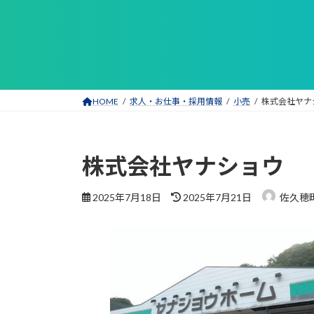
コ
ナ
ン
ビ
テ
ゲ
ン
ー
ツ
シ
へ
ョ
HOME
求人・お仕事・採用情報
小売
株式会社ヤナ
ス
ン
キ
に
ッ
移
株式会社ヤナショウ
プ
動
最
2025年7月18日
2025年7月21日
佐久穂
終
更
新
日
時
: