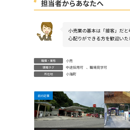
担当者からあなたへ
小売業の基本は「接客」だと
心配りができる方を歓迎いた
小売
職種・業態
中途採用可
、
職場見学可
情報タグ
小海町
所在地
前の記事