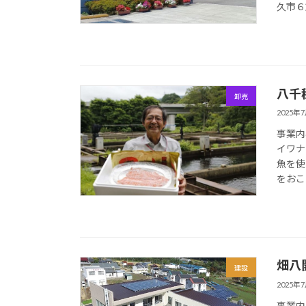
久市６
八千
卸売
2025年
事業内
イワナ
魚を使
をおこ
畑八
建設
2025年
事業内