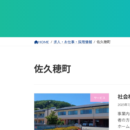
コ
ナ
ン
ビ
テ
ゲ
ン
ー
ツ
シ
へ
ョ
HOME
求人・お仕事・採用情報
佐久穂町
ス
ン
キ
に
ッ
移
佐久穂町
プ
動
社会
サービス
2025年
事業内
者の方
ホーム