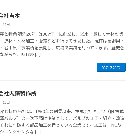
会社吉本
7月13日
容と特色 明治20年（1887年）に創業し、以来一貫して木材の伐
・造林・木材加工・販売などを行ってきました。現在は長野県・
・岩手県に事業所を展開し、広域で業務を行っています。歴史を
ながらも、時代の […]
続きを読む
会社内藤製作所
7月13日
容と特色 当社は、1950年の創業以来、株式会社キッツ（旧 株式
澤バルブ）の一次下請け企業として、バルブの加工・組立・改造
それに付随する部品加工を行っている企業です。加工は、NC旋
シニングセンタな […]