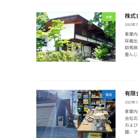
株式
林業
2025年
事業内
採搬出
群馬県
重んじ
有限
製造
2025年
事業内
会社北
および
盤、マ