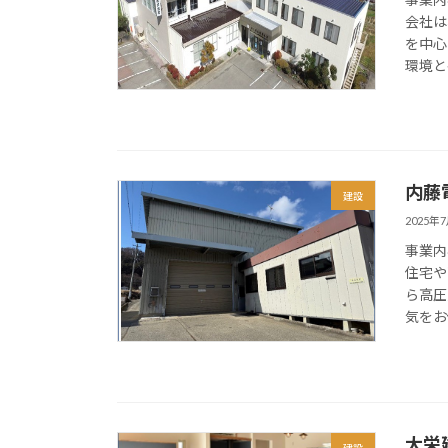
会社は
を中心
環境と
内藤
建設
2025年
事業内
住宅や
ら高圧
気をお
大栄
建設