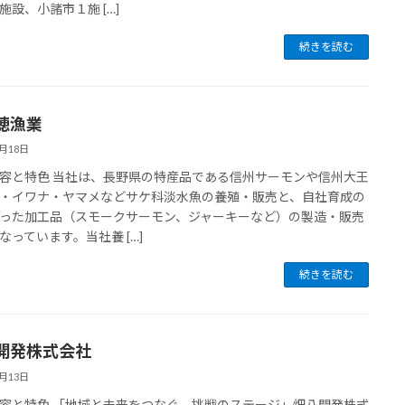
施設、小諸市１施 […]
続きを読む
穂漁業
7月18日
容と特色 当社は、長野県の特産品である信州サーモンや信州大王
・イワナ・ヤマメなどサケ科淡水魚の養殖・販売と、自社育成の
った加工品（スモークサーモン、ジャーキーなど）の製造・販売
なっています。当社養 […]
続きを読む
開発株式会社
7月13日
容と特色 「地域と未来をつなぐ、挑戦のステージ」畑八開発株式