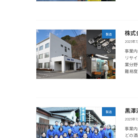
株式
製造
2025年
事業内
リサイ
業分野
難易度
黒澤
製造
2025年
事業内
どの酒