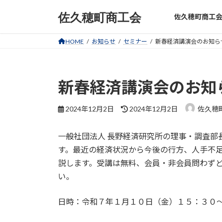
コ
ナ
佐久穂町商工会
佐久穂町商工
ン
ビ
テ
ゲ
ン
ー
HOME
お知らせ
セミナー
新春経済講演会のお知ら
ツ
シ
へ
ョ
ス
ン
新春経済講演会のお知
キ
に
ッ
移
最
2024年12月2日
2024年12月2日
佐久穂
プ
動
終
更
一般社団法人 長野経済研究所の理事・調査部
新
日
す。最近の経済状況から今後の行方、人手不
時
説します。受講は無料、会員・非会員問わず
:
い。
日時：令和７年１月１０日（金）１５：３０