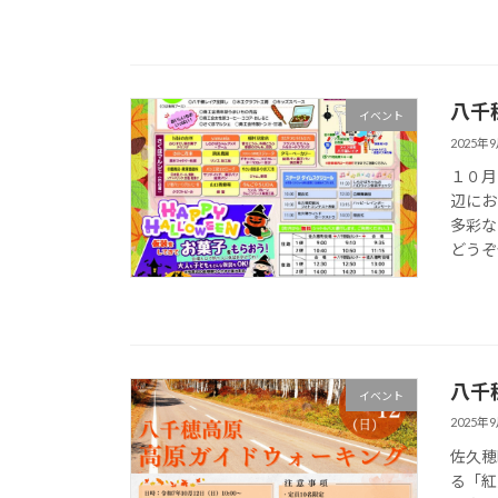
八千
イベント
2025年
１０月
辺にお
多彩な
どうぞ
八千
イベント
2025年
佐久穂
る「紅