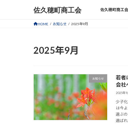
コ
ナ
佐久穂町商工会
佐久穂町商工
ン
ビ
テ
ゲ
ン
ー
HOME
お知らせ
2025年9月
ツ
シ
へ
ョ
ス
ン
2025年9月
キ
に
ッ
移
プ
動
若者
お知らせ
会社
2025年
少子化
は今よ
選ぶの
選ばれ